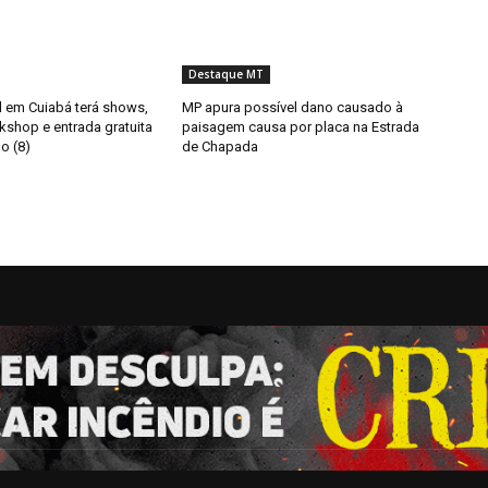
Destaque MT
il em Cuiabá terá shows,
MP apura possível dano causado à
kshop e entrada gratuita
paisagem causa por placa na Estrada
o (8)
de Chapada