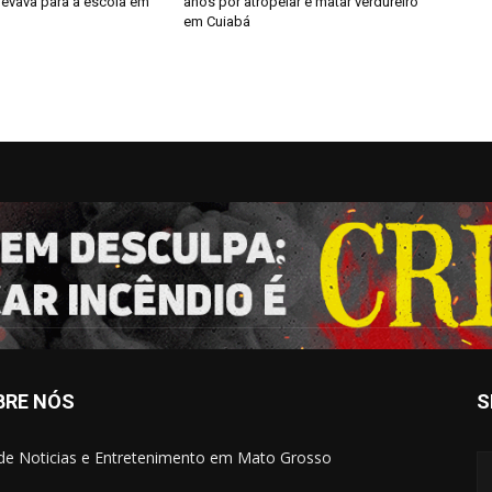
levava para a escola em
anos por atropelar e matar verdureiro
em Cuiabá
BRE NÓS
S
 de Noticias e Entretenimento em Mato Grosso