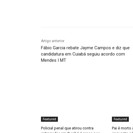
Compartilhado
Artigo anterior
Fábio Garcia rebate Jayme Campos e diz que
candidatura em Cuiabá seguiu acordo com
Mendes I MT
Featured
Featured
Policial penal que atirou contra
Pai é morto a