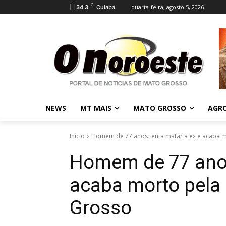
C
quarta-feira, agosto 5, 2026
34.3
Cuiabá
NEWS
MT MAIS
MATO GROSSO
AGR
Início
Homem de 77 anos tenta matar a ex e acaba mo
Homem de 77 anos
acaba morto pela 
Grosso