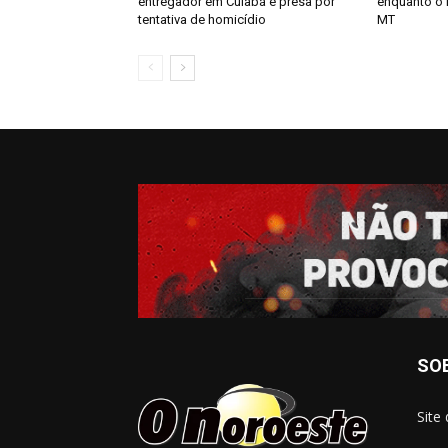
entregador em Cuiabá é presa por
enquanto o 
tentativa de homicídio
MT
SO
Site