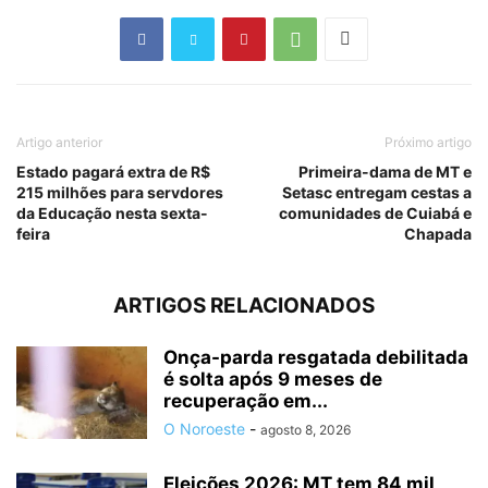
Artigo anterior
Próximo artigo
Estado pagará extra de R$
Primeira-dama de MT e
215 milhões para servdores
Setasc entregam cestas a
da Educação nesta sexta-
comunidades de Cuiabá e
feira
Chapada
ARTIGOS RELACIONADOS
Onça-parda resgatada debilitada
é solta após 9 meses de
recuperação em...
O Noroeste
-
agosto 8, 2026
Eleições 2026: MT tem 84 mil