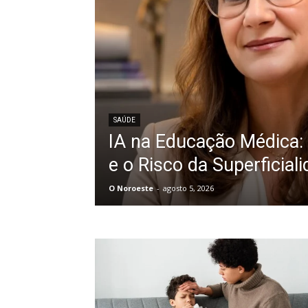
SAÚDE
IA na Educação Médica: 
e o Risco da Superficial
O Noroeste
-
agosto 5, 2026