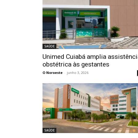
SAÚDE
Unimed Cuiabá amplia assistênci
obstétrica às gestantes
O Noroeste
-
junho 3, 2026
SAÚDE