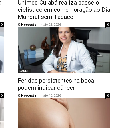
a
Unimed Cuiabá realiza passeio
ciclístico em comemoração ao Dia
Mundial sem Tabaco
O Noroeste
-
maio 25, 2026
0
0
SAÚDE
Feridas persistentes na boca
podem indicar câncer
O Noroeste
-
maio 15, 2026
0
0