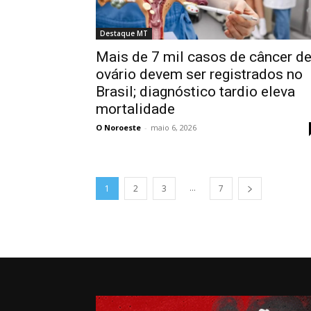
Destaque MT
Mais de 7 mil casos de câncer d
ovário devem ser registrados no
Brasil; diagnóstico tardio eleva
mortalidade
O Noroeste
-
maio 6, 2026
...
1
2
3
7