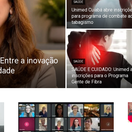
SAÚDE
Unimed Cuiabá abre inscriçõ
para programa de combate a
tabagismo
Entre a inovação
SAÚDE
idade
SAÚDE E CUIDADO: Unimed 
inscrições para o Programa
Gente de Fibra