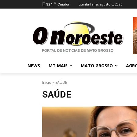
C
quinta-feira, agosto 6, 2026
32.1
Cuiabá
NEWS
MT MAIS
MATO GROSSO
AGR
Início
SAÚDE
SAÚDE