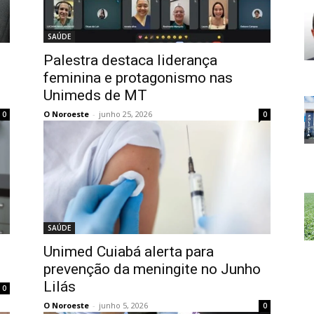
SAÚDE
Palestra destaca liderança
feminina e protagonismo nas
Unimeds de MT
O Noroeste
-
junho 25, 2026
0
0
SAÚDE
Unimed Cuiabá alerta para
prevenção da meningite no Junho
Lilás
0
O Noroeste
-
junho 5, 2026
0