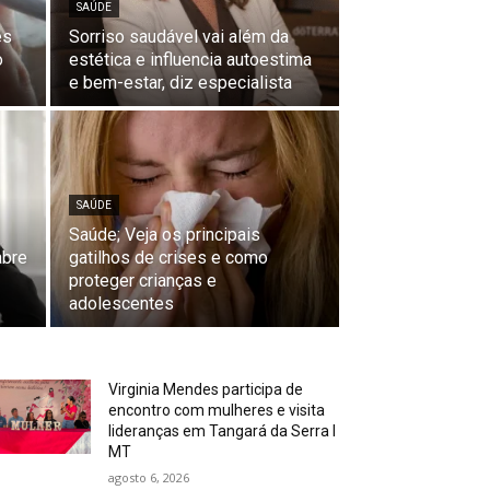
SAÚDE
es
Sorriso saudável vai além da
o
estética e influencia autoestima
e bem-estar, diz especialista
SAÚDE
Saúde; Veja os principais
abre
gatilhos de crises e como
proteger crianças e
adolescentes
Virginia Mendes participa de
encontro com mulheres e visita
lideranças em Tangará da Serra I
MT
agosto 6, 2026