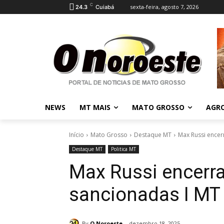
C
sexta-feira, agosto 7, 2026
24.3
Cuiabá
NEWS
MT MAIS
MATO GROSSO
AGR
Início
Mato Grosso
Destaque MT
Max Russi encer
Destaque MT
Politica MT
Max Russi encerra
sancionadas I MT
By
O Noroeste
dezembro 18, 2025