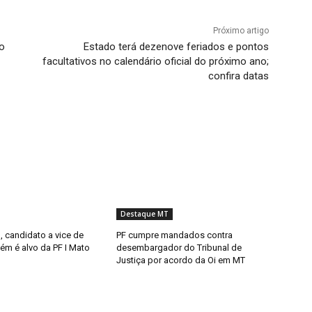
Próximo artigo
do
Estado terá dezenove feriados e pontos
facultativos no calendário oficial do próximo ano;
confira datas
Destaque MT
l, candidato a vice de
PF cumpre mandados contra
ém é alvo da PF I Mato
desembargador do Tribunal de
Justiça por acordo da Oi em MT