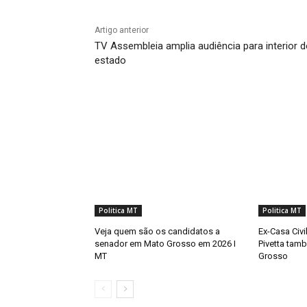
Artigo anterior
TV Assembleia amplia audiência para interior 
estado
Politica MT
Politica MT
Veja quem são os candidatos a
Ex-Casa Civi
senador em Mato Grosso em 2026 I
Pivetta tamb
MT
Grosso