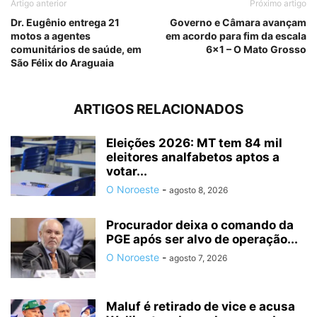
Artigo anterior
Próximo artigo
Dr. Eugênio entrega 21
Governo e Câmara avançam
motos a agentes
em acordo para fim da escala
comunitários de saúde, em
6×1 – O Mato Grosso
São Félix do Araguaia
ARTIGOS RELACIONADOS
Eleições 2026: MT tem 84 mil
eleitores analfabetos aptos a
votar...
O Noroeste
-
agosto 8, 2026
Procurador deixa o comando da
PGE após ser alvo de operação...
O Noroeste
-
agosto 7, 2026
Maluf é retirado de vice e acusa