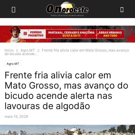
Início
Agro.MT
Frente fria alivia calor em Mato Grosso, mas avanço
do bicudo acende...
Agro.MT
Frente fria alivia calor em
Mato Grosso, mas avanço do
bicudo acende alerta nas
lavouras de algodão
maio 19, 2026