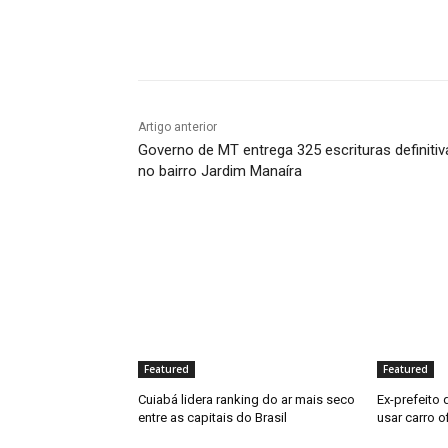
Compartilhado
Artigo anterior
Governo de MT entrega 325 escrituras definitiv
no bairro Jardim Manaíra
Featured
Featured
Cuiabá lidera ranking do ar mais seco
Ex-prefeito
entre as capitais do Brasil
usar carro of