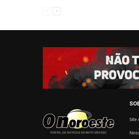
SO
Site
Noss