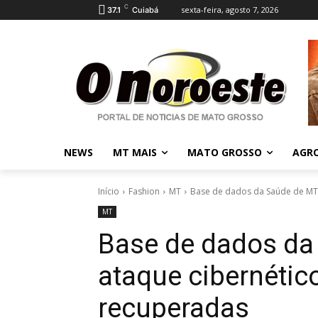
C
sexta-feira, agosto 7, 2026
37.1
Cuiabá
NEWS
MT MAIS
MATO GROSSO
AGR
Início
Fashion
MT
Base de dados da Saúde de MT é
MT
Base de dados da 
ataque cibernétic
recuperadas