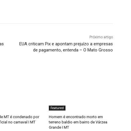
Próximo artigo
as
EUA criticam Pix e apontam prejuízo a empresas
de pagamento, entenda – O Mato Grosso
Featured
 de MT é condenado por
Homem é encontrado morto em
icial no carnaval I MT
terreno baldio em bairro de Várzea
Grande I MT