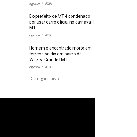
agosto 7, 2026
Ex-prefeito de MT é condenado
por usar carro oficial no carnaval I
MT
agosto 7, 2026
Homem é encontrado morto em
terreno baldio em bairro de
Várzea Grande I MT
agosto 7, 2026
Carregar mais