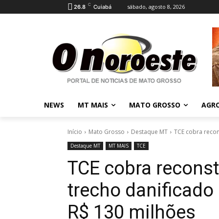
C
sábado, agosto 8, 2026
26.8
Cuiabá
NEWS
MT MAIS
MATO GROSSO
AGR
Início
Mato Grosso
Destaque MT
TCE cobra recon
Destaque MT
MT MAIS
TCE
TCE cobra reconst
trecho danificado
R$ 130 milhões