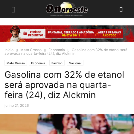
Início
Mato Grosso
Economia
Gasolina com 32% de etanol será
aprovada na quarta-feira (24), diz Alckmin
Mato Grosso
Economia
Fashion
Nacional
Gasolina com 32% de etanol
será aprovada na quarta-
feira (24), diz Alckmin
junho 21, 2026