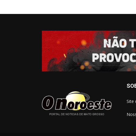
SO
Site
Noss