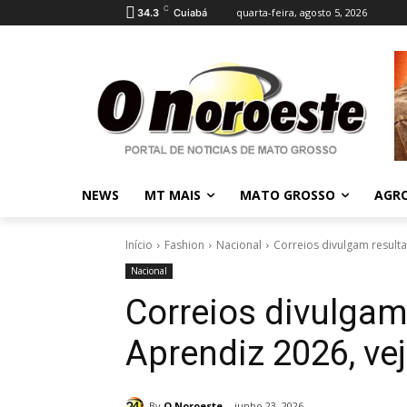
C
quarta-feira, agosto 5, 2026
34.3
Cuiabá
NEWS
MT MAIS
MATO GROSSO
AGR
Início
Fashion
Nacional
Correios divulgam result
Nacional
Correios divulga
Aprendiz 2026, ve
By
O Noroeste
junho 23, 2026