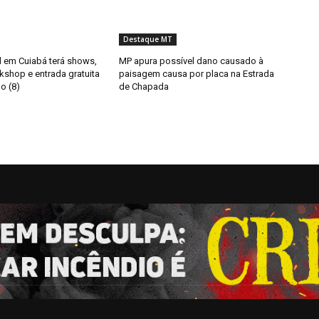
Destaque MT
il em Cuiabá terá shows,
MP apura possível dano causado à
kshop e entrada gratuita
paisagem causa por placa na Estrada
o (8)
de Chapada