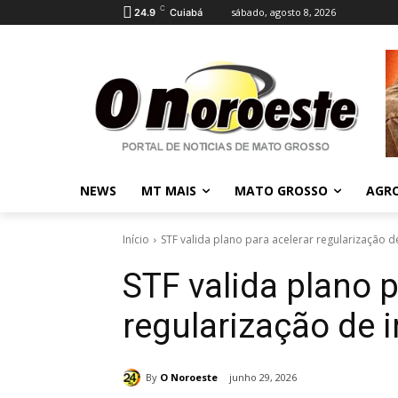
C
sábado, agosto 8, 2026
24.9
Cuiabá
NEWS
MT MAIS
MATO GROSSO
AGR
Início
STF valida plano para acelerar regularização 
STF valida plano p
regularização de 
By
O Noroeste
junho 29, 2026