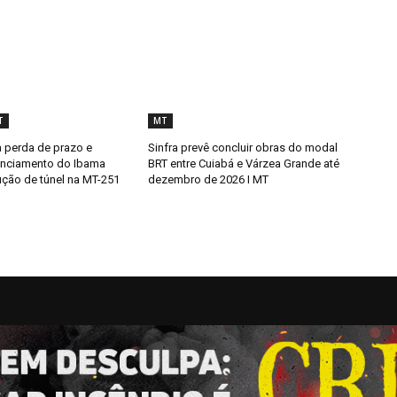
T
MT
 perda de prazo e
Sinfra prevê concluir obras do modal
enciamento do Ibama
BRT entre Cuiabá e Várzea Grande até
ução de túnel na MT-251
dezembro de 2026 I MT