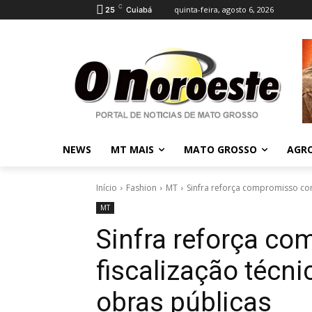
C
quinta-feira, agosto 6, 2026
25
Cuiabá
NEWS
MT MAIS
MATO GROSSO
AGR
Início
Fashion
MT
Sinfra reforça compromisso com
MT
Sinfra reforça c
fiscalização técni
obras públicas