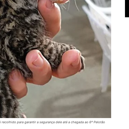
recolhido para garantir a segurança dele até a chegada ao 6º Pelotão