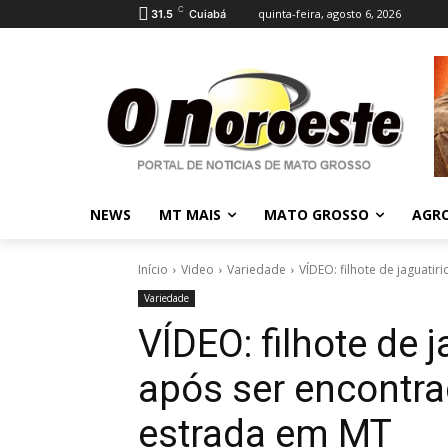
C
quinta-feira, agosto 6, 2026
31.5
Cuiabá
NEWS
MT MAIS
MATO GROSSO
AGR
Início
Video
Variedade
VÍDEO: filhote de jaguatir
Variedade
VÍDEO: filhote de 
após ser encontra
estrada em MT