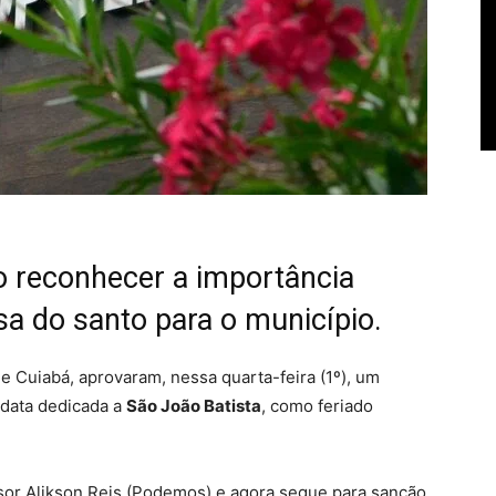
o reconhecer a importância
iosa do santo para o município.
 Cuiabá, aprovaram, nessa quarta-feira (1º), um
 data dedicada a
São João Batista
, como feriado
ssor Alikson Reis (Podemos) e agora segue para sanção