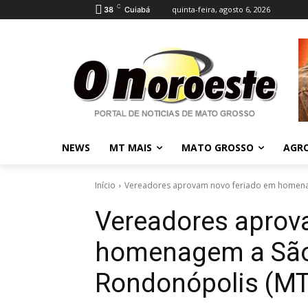
C
quinta-feira, agosto 6, 2026
38
Cuiabá
NEWS
MT MAIS
MATO GROSSO
AGR
Início
Vereadores aprovam novo feriado em homenag
Vereadores aprov
homenagem a São
Rondonópolis (MT