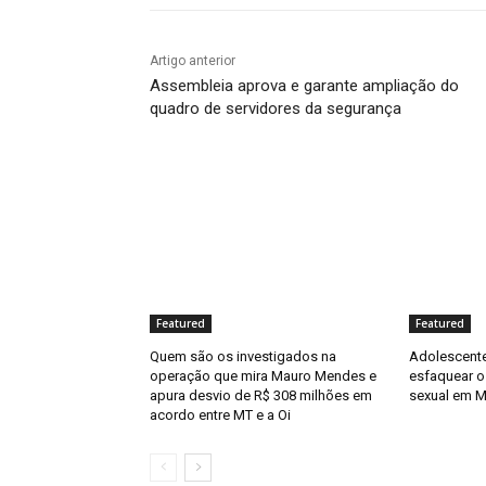
Artigo anterior
Assembleia aprova e garante ampliação do
quadro de servidores da segurança
Featured
Featured
Quem são os investigados na
Adolescente
operação que mira Mauro Mendes e
esfaquear o
apura desvio de R$ 308 milhões em
sexual em 
acordo entre MT e a Oi