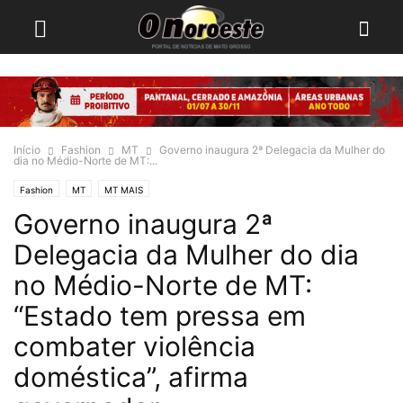
Início
Fashion
MT
Governo inaugura 2ª Delegacia da Mulher do
dia no Médio-Norte de MT:...
Fashion
MT
MT MAIS
Governo inaugura 2ª
Delegacia da Mulher do dia
no Médio-Norte de MT:
“Estado tem pressa em
combater violência
doméstica”, afirma