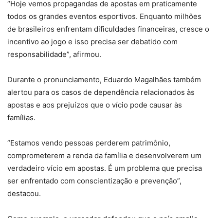
“Hoje vemos propagandas de apostas em praticamente
todos os grandes eventos esportivos. Enquanto milhões
de brasileiros enfrentam dificuldades financeiras, cresce o
incentivo ao jogo e isso precisa ser debatido com
responsabilidade”, afirmou.
Durante o pronunciamento, Eduardo Magalhães também
alertou para os casos de dependência relacionados às
apostas e aos prejuízos que o vício pode causar às
famílias.
“Estamos vendo pessoas perderem patrimônio,
comprometerem a renda da família e desenvolverem um
verdadeiro vício em apostas. É um problema que precisa
ser enfrentado com conscientização e prevenção”,
destacou.