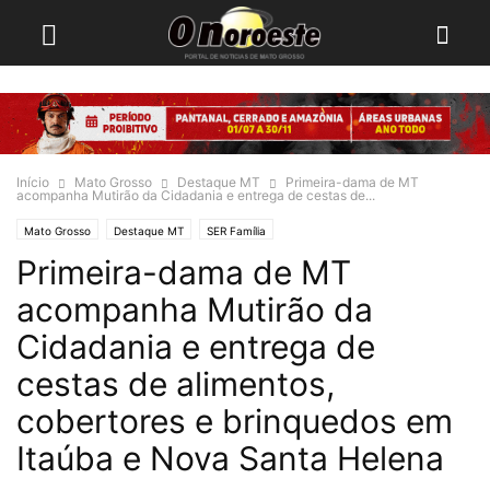
Início
Mato Grosso
Destaque MT
Primeira-dama de MT
acompanha Mutirão da Cidadania e entrega de cestas de...
Mato Grosso
Destaque MT
SER Família
Primeira-dama de MT
acompanha Mutirão da
Cidadania e entrega de
cestas de alimentos,
cobertores e brinquedos em
Itaúba e Nova Santa Helena