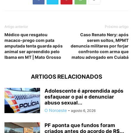
Artigo anterior
Próximo artigo
Médico que resgatou
Caso Renato Nery: após
macaco-prego com pata
serem soltos, MPMT
amputada tenta guarda após
denuncia militares por forjar
animal ser apreendido pelo
confronto com arma que
Ibama em MT | Mato Grosso
matou advogado em Cuiabá
ARTIGOS RELACIONADOS
Adolescente é apreendida após
esfaquear o pai e denunciar
abuso sexual...
O Noroeste
-
agosto 6, 2026
PF aponta que fundos foram
criados antes do acordo de R$...