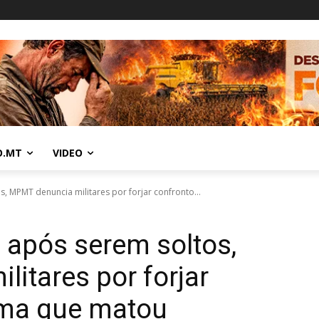
O.MT
VIDEO
, MPMT denuncia militares por forjar confronto...
 após serem soltos,
itares por forjar
rma que matou