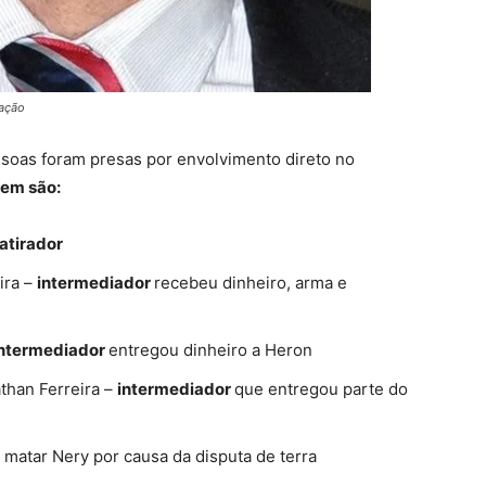
ação
ssoas foram presas por envolvimento direto no
uem são:
atirador
ira
–
intermediador
recebeu dinheiro, arma e
intermediador
entregou dinheiro a Heron
athan Ferreira
–
intermediador
que entregou parte do
matar Nery por causa da disputa de terra