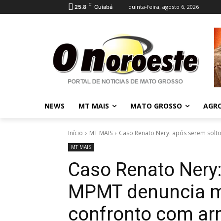
C
quinta-feira, agosto 6, 2026
25.8
Cuiabá
NEWS
MT MAIS
MATO GROSSO
AGR
Início
MT MAIS
Caso Renato Nery: após serem soltos
MT MAIS
Caso Renato Nery:
MPMT denuncia mil
confronto com a