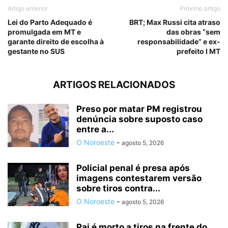
Artigo anterior
Próximo artigo
Lei do Parto Adequado é
BRT; Max Russi cita atraso
promulgada em MT e
das obras “sem
garante direito de escolha à
responsabilidade” e ex-
gestante no SUS
prefeito I MT
ARTIGOS RELACIONADOS
Preso por matar PM registrou
denúncia sobre suposto caso
entre a...
O Noroeste
-
agosto 5, 2026
Policial penal é presa após
imagens contestarem versão
sobre tiros contra...
O Noroeste
-
agosto 5, 2026
Pai é morto a tiros na frente do