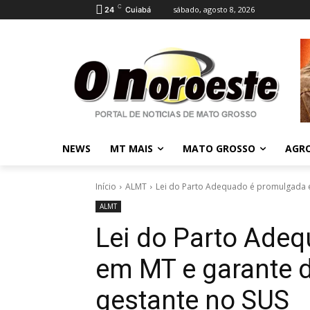
C
sábado, agosto 8, 2026
24
Cuiabá
NEWS
MT MAIS
MATO GROSSO
AGR
Início
ALMT
Lei do Parto Adequado é promulgada em
ALMT
Lei do Parto Ade
em MT e garante d
gestante no SUS