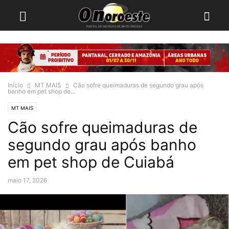
Início
MT MAIS
Cão sofre queimaduras de segundo grau após
banho em pet shop de...
MT MAIS
Cão sofre queimaduras de
segundo grau após banho
em pet shop de Cuiabá
maio 17, 2026