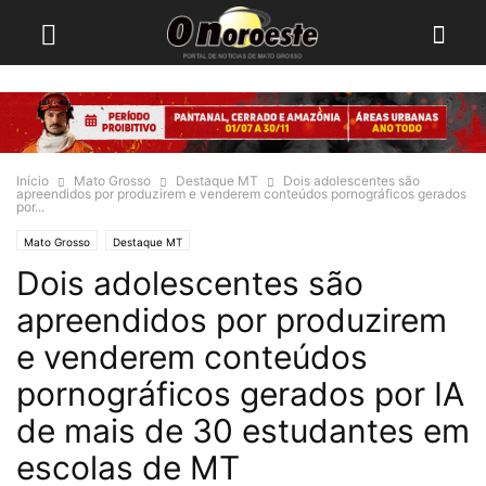
Início
Mato Grosso
Destaque MT
Dois adolescentes são
apreendidos por produzirem e venderem conteúdos pornográficos gerados
por...
Mato Grosso
Destaque MT
Dois adolescentes são
apreendidos por produzirem
e venderem conteúdos
pornográficos gerados por IA
de mais de 30 estudantes em
escolas de MT