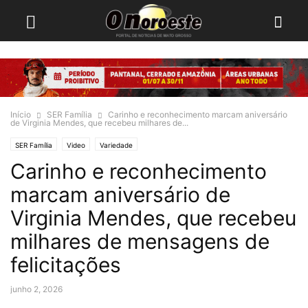
Início
SER Família
Carinho e reconhecimento marcam aniversário
de Virginia Mendes, que recebeu milhares de...
SER Família
Video
Variedade
Carinho e reconhecimento
marcam aniversário de
Virginia Mendes, que recebeu
milhares de mensagens de
felicitações
junho 2, 2026