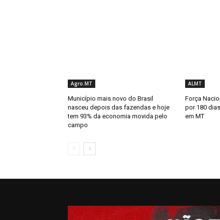
Agro.MT
ALMT
Município mais novo do Brasil
Força Nacion
nasceu depois das fazendas e hoje
por 180 dias
tem 93% da economia movida pelo
em MT
campo