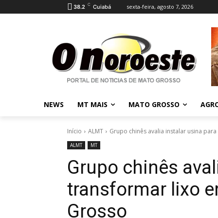
C
sexta-feira, agosto 7, 2026
38.2
Cuiabá
NEWS
MT MAIS
MATO GROSSO
AGR
Início
ALMT
Grupo chinês avalia instalar usina para
ALMT
MT
Grupo chinês avali
transformar lixo 
Grosso