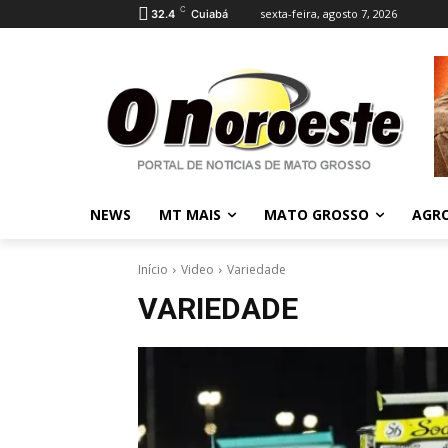
C
sexta-feira, agosto 7, 2026
32.4
Cuiabá
NEWS
MT MAIS
MATO GROSSO
AGR
Início
Video
Variedade
VARIEDADE