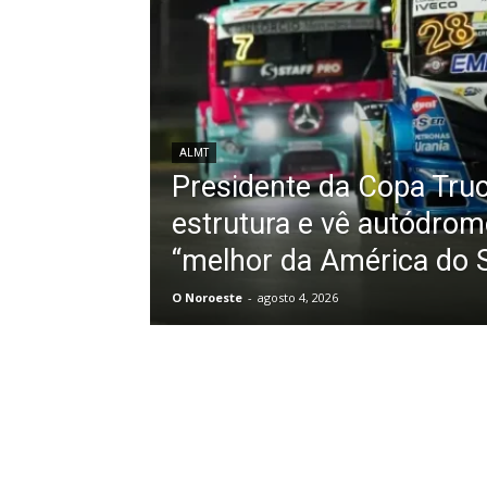
ALMT
Presidente da Copa Truc
estrutura e vê autódro
“melhor da América do S
O Noroeste
-
agosto 4, 2026