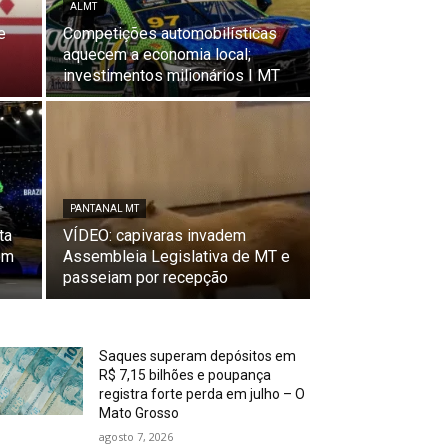
ALMT
e
Competições automobilísticas
aquecem a economia local;
investimentos milionários I MT
PANTANAL MT
ta
VÍDEO: capivaras invadem
 em
Assembleia Legislativa de MT e
passeiam por recepção
Saques superam depósitos em
R$ 7,15 bilhões e poupança
registra forte perda em julho – O
Mato Grosso
agosto 7, 2026