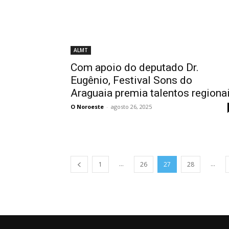
ALMT
Com apoio do deputado Dr.
Eugênio, Festival Sons do
Araguaia premia talentos regiona
O Noroeste
-
agosto 26, 2025
...
...
1
26
27
28