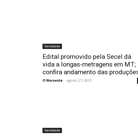
Variedade
Edital promovido pela Secel dá
vida a longas-metragens em MT;
confira andamento das produçõe
O Noroeste
-
agosto 27, 2025
Variedade