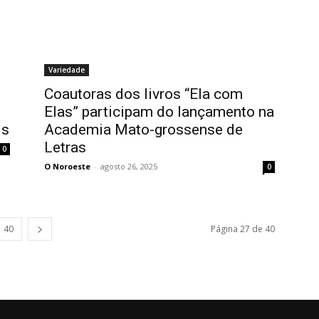
Variedade
Coautoras dos livros “Ela com
Elas” participam do lançamento na
is
Academia Mato-grossense de
Letras
0
O Noroeste
-
agosto 26, 2025
0
40
Página 27 de 40