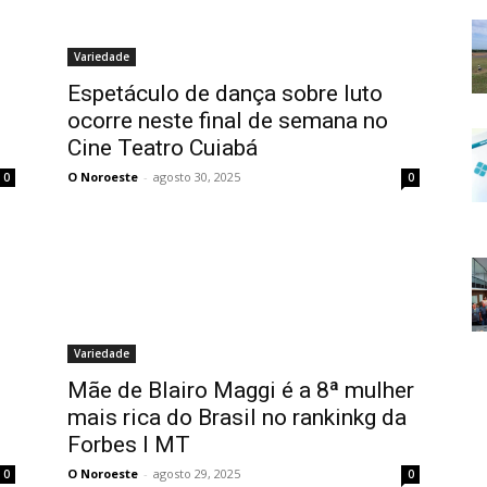
Variedade
Espetáculo de dança sobre luto
ocorre neste final de semana no
Cine Teatro Cuiabá
O Noroeste
-
agosto 30, 2025
0
0
Variedade
Mãe de Blairo Maggi é a 8ª mulher
mais rica do Brasil no rankinkg da
Forbes I MT
O Noroeste
-
agosto 29, 2025
0
0