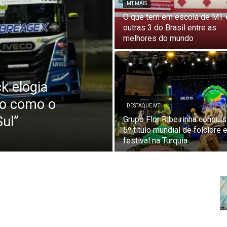
MT MAIS
O que tem em escola de MT 
outras 3 do Brasil entre as
melhores do mundo
k elogia
mo como o
DESTAQUE MT
ul”
Grupo Flor Ribeirinha conquis
5º título mundial de folclore
festival na Turquia