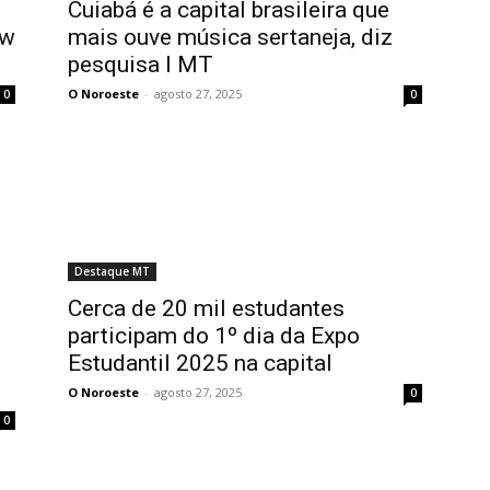
Cuiabá é a capital brasileira que
ow
mais ouve música sertaneja, diz
pesquisa I MT
O Noroeste
-
agosto 27, 2025
0
0
Destaque MT
Cerca de 20 mil estudantes
participam do 1º dia da Expo
Estudantil 2025 na capital
O Noroeste
-
agosto 27, 2025
0
0