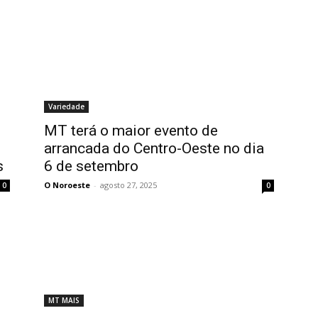
Variedade
MT terá o maior evento de
arrancada do Centro-Oeste no dia
s
6 de setembro
O Noroeste
-
agosto 27, 2025
0
0
MT MAIS