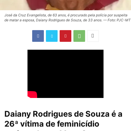
José da Cruz Evangelista, de 63 anos, é procurado pela polícia por suspeita
de matar a esposa, Daiany Rodrigues de Souza, de 33 anos. — Foto: PJC-MT
Daiany Rodrigues de Souza é a
26ª vítima de feminicídio